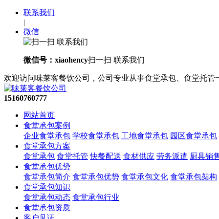
联系我们
|
微信
微信号：xiaohency
扫一扫 联系我们
欢迎访问味莱客餐饮公司，公司专业从事食堂承包、食堂托管
15160760777
网站首页
食堂承包案例
企业食堂承包
学校食堂承包
工地食堂承包
园区食堂承包
食堂承包方案
食堂承包
食堂托管
快餐配送
食材供应
劳务派遣
厨具销
食堂承包优势
食堂承包简介
食堂承包优势
食堂承包文化
食堂承包架构
食堂承包知识
食堂承包动态
食堂承包行业
食堂承包资质
客户见证